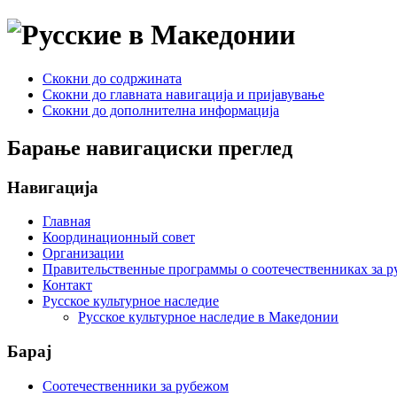
Скокни до содржината
Скокни до главната навигација и пријавување
Скокни до дополнителна информација
Барање навигациски преглед
Навигација
Главная
Координационный совет
Организации
Правительственные программы о соотечественниках за 
Контакт
Русское культурное наследие
Русское культурное наследие в Македонии
Барај
Соотечественники за рубежом