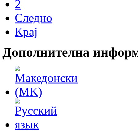
2
Следно
Крај
Дополнителна инфор