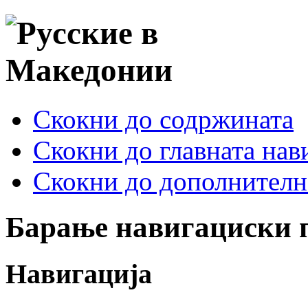
Скокни до содржината
Скокни до главната нав
Скокни до дополнителн
Барање навигациски 
Навигација