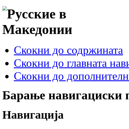
Скокни до содржината
Скокни до главната нав
Скокни до дополнителн
Барање навигациски 
Навигација