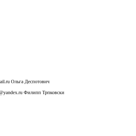
mail.ru Ольга Деспотович
ldm@yandex.ru Филипп Трпковски