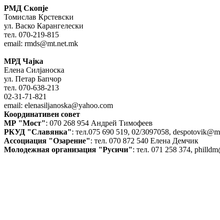
РМД Скопје
Томислав Крстевски
ул. Васко Карангелески
тел. 070-219-815
email: rmds@mt.net.mk
МРД Чајка
Елена Силјаноска
ул. Петар Бапчор
тел. 070-638-213
02-31-71-821
email: elenasiljanoska@yahoo.com
Координативен совет
МР "Мост"
: 070 268 954 Андрей Тимофеев
РКУД "Славянка"
: тел.075 690 519, 02/3097058, despotovik@
Ассоциация "Озарение"
: тел. 070 872 540 Елена Демчик
Молодежная организация "Русичи"
: тел. 071 258 374, phil